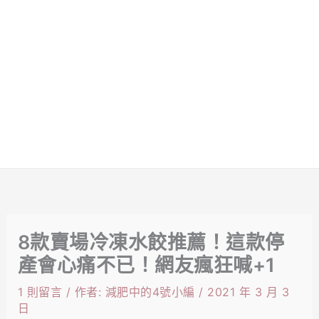
8款賣場冷凍水餃推薦！這款停
產會心痛不已！網友瘋狂喊+1
1 則留言
/ 作者:
減肥中的4號小編
/
2021 年 3 月 3
日