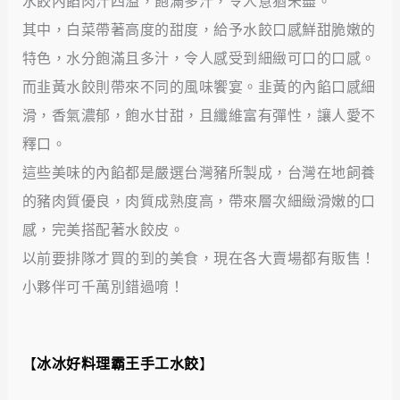
水餃內餡肉汁四溢，飽滿多汁，令人意猶未盡。
其中，白菜帶著高度的甜度，給予水餃口感鮮甜脆嫩的
特色，水分飽滿且多汁，令人感受到細緻可口的口感。
而韭黃水餃則帶來不同的風味饗宴。韭黃的內餡口感細
滑，香氣濃郁，飽水甘甜，且纖維富有彈性，讓人愛不
釋口。
這些美味的內餡都是嚴選台灣豬所製成，台灣在地飼養
的豬肉質優良，肉質成熟度高，帶來層次細緻滑嫩的口
感，完美搭配著水餃皮。
以前要排隊才買的到的美食，現在各大賣場都有販售！
小夥伴可千萬別錯過唷！
【
冰冰好料理霸王手工水餃
】