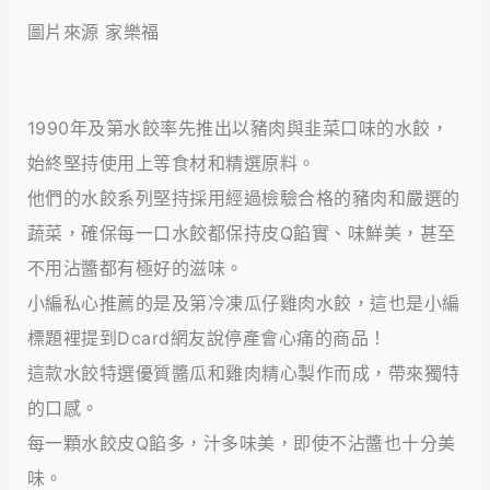
圖片來源 家樂福
1990年及第水餃率先推出以豬肉與韭菜口味的水餃，
始終堅持使用上等食材和精選原料。
他們的水餃系列堅持採用經過檢驗合格的豬肉和嚴選的
蔬菜，確保每一口水餃都保持皮Q餡實、味鮮美，甚至
不用沾醬都有極好的滋味。
小編私心推薦的是及第冷凍瓜仔雞肉水餃，這也是小編
標題裡提到Dcard網友說停產會心痛的商品！
這款水餃特選優質醬瓜和雞肉精心製作而成，帶來獨特
的口感。
每一顆水餃皮Q餡多，汁多味美，即使不沾醬也十分美
味。