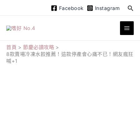
跳
搜
Facebook
Instagram
至
尋
主
要
內
首頁
節慶必讀攻略
8款賣場冷凍水餃推薦！這款停產會心痛不已！網友瘋狂
容
喊+1