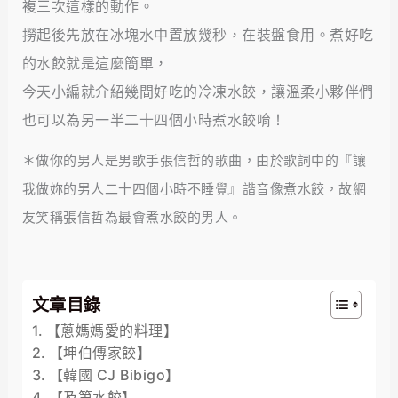
複三次這樣的動作。
撈起後先放在冰塊水中置放幾秒，在裝盤食用。煮好吃
的水餃就是這麼簡單，
今天小編就介紹幾間好吃的冷凍水餃，讓溫柔小夥伴們
也可以為另一半二十四個小時煮水餃唷！
＊做你的男人是男歌手張信哲的歌曲，由於歌詞中的『讓
我做妳的男人二十四個小時不睡覺』諧音像煮水餃，故網
友笑稱張信哲為最會煮水餃的男人。
文章目錄
【蔥媽媽愛的料理】
【坤伯傳家餃】
【韓國 CJ Bibigo】
【及第水餃】