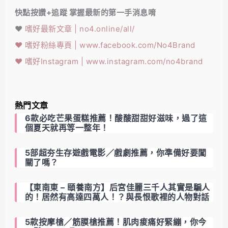
快點按讚+追蹤 掌握最新的第一手消息唷
❤️
嗜好最新文章 | no4.online/all/
❤️
嗜好粉絲專頁 | www.facebook.com/No4Brand
❤️
嗜好Instagram | www.instagram.com/no4brand
熱門文章
6款必吃芒果蛋糕推薦！酸酸甜甜好滋味，過了這
個夏天就再等一整年！
5部超夯生存遊戲電影／戲劇推薦，你準備好要闖
關了嗎？
【東南東 – 頤養南方】后宮佳麗三千人其實是騙人
的！居然有高達四萬人！？與長恨歌裡的人物對話
5款按摩槍／筋膜槍推薦！肌肉痠痛好緊繃，你今