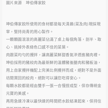
圖片來源 坤伯傳家餃
坤伯傳家餃所使用的食材都是每天清晨(菜及肉)現採現
宰，堅持尚青的用心製作。
一顆顆圓滾滾的高麗菜佔滿了桌上每個角落，剖半、取
心、挑掉外表綠色口感不佳的菜葉。
肉跟菜均勻的攪拌，讓高麗菜鮮甜香氣滲透進豬肉裡。
坤伯採用的豬絞肉為最新鮮的溫體豬後腿肉和豬板油，
用上自家攪拌機配上完美比例攪拌而成，絕對不是外面
坊間買回的絞肉，絕對可以讓您吃得安心。
每顆水餃都是經由雙手一張一合慢捏成型，保存傳統金
元寶的美感。
再用急速冷凍以最快速的時間把水餃結凍起來，保持住