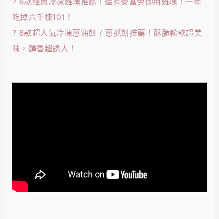
?
6款經典冷凍雞塊推薦！還有麥當勞御用雞塊！一年
吃掉六千棟101！
?
8款超人氣冷凍蔥油餅 / 蔥抓餅推薦！酥脆鬆軟超美
味，麵香超誘人！