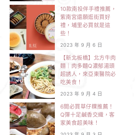
10款南投伴手禮推薦，
紫南宮還願逛街買好
禮，埔里必買就是這
些！
2023 年 9 月 6 日
【新北板橋】北方牛肉
麵｜肉多麵Q濃郁湯頭
超誘人，來亞東醫院必
吃美食！
2023 年 9 月 4 日
6間必買草仔粿推薦！
Q彈十足鹹香交織，客
家美食超美味！
2023 年 9 月 3 日