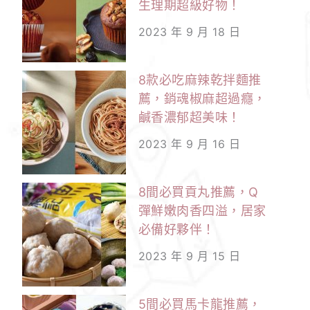
生理期超級好物！
2023 年 9 月 18 日
8款必吃麻辣乾拌麵推
薦，銷魂椒麻超過癮，
鹹香濃郁超美味！
2023 年 9 月 16 日
8間必買貢丸推薦，Q
彈鮮嫩肉香四溢，居家
必備好夥伴！
2023 年 9 月 15 日
5間必買馬卡龍推薦，