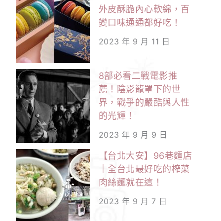
外皮酥脆內心軟綿，百
變口味通通都好吃！
2023 年 9 月 11 日
8部必看二戰電影推
薦！陰影籠罩下的世
界，戰爭的嚴酷與人性
的光輝！
2023 年 9 月 9 日
【台北大安】96巷麵店
｜全台北最好吃的榨菜
肉絲麵就在這！
2023 年 9 月 7 日