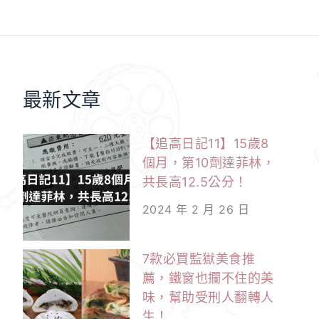
最新文章
【追高日記11】15歲8
個月，第10劑達菲林，
共長高12.5公分！
2024 年 2 月 26 日
7款必買監獄美食推
薦，鐵窗也攔不住的美
味，幫助受刑人翻轉人
生！