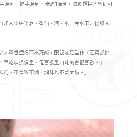
油半湯匙、糖半湯匙、米酒1湯匙，然後攪拌均勻即可
，再加入少許米酒、香油、糖、水，等水滾之後加入
迷人蔗香煙燻而不死鹹，配飯或是當作下酒菜都好
。單吃味道偏重，但喜歡重口味的會很喜歡。」、
Q的，不會咬不爛，調味也不會太鹹。」