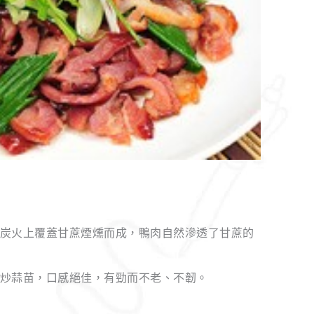
炭火上覆蓋甘蔗煙燻而成，鴨肉自然滲透了甘蔗的
炒蒜苗，口感絕佳，有勁而不老、不韌。