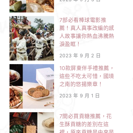
7部必看棒球電影推
薦！真人真事改編的感
人故事讓你熱血沸騰熱
淚盈眶！
2023 年 9 月 2 日
10款屏東伴手禮推薦，
這些不吃太可惜，國境
之南的悠揚樂章！
2023 年 9 月 1 日
7間必買貢糖推薦，花
生酥貢糖的差別在這
裡，原來貢糖是由來是