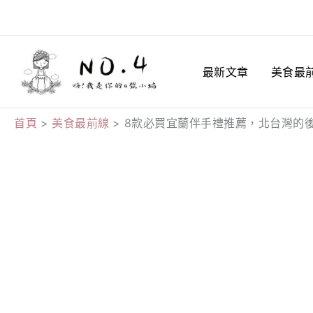
跳
至
主
最新文章
美食最
要
內
容
首頁
美食最前線
8款必買宜蘭伴手禮推薦，北台灣的