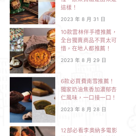
這樣！
2023 年 8 月 31 日
10款雲林伴手禮推薦，
全台獨賣商品不買太可
惜，在地人都推薦！
2023 年 8 月 29 日
6款必買費南雪推薦！
獨家奶油焦香加濃郁杏
仁風味，一口接一口！
2023 年 8 月 28 日
12部必看李奧納多電影