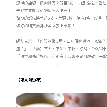
涼拌的話切一碗的鴨賞肉蒜苗1支、白醋1湯匙、香
最好放置於冷藏讓鴨賞入味一下。
熱炒的話先將蒜苗5支、蒜頭3粒、辣椒1條、爆香
切好的鴨賞肉拌炒美食就上桌啦！
網友表示：「肉質軟嫩Q彈，口味傳統道地，充滿了
適合」、「肉質不老、不澀、不乾、好嚼，香Q美味
「鴨賞和鴨胗好吃，和別家比起來不會那麼硬，是軟
【諾貝爾奶凍】