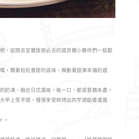
例，這間去宜蘭旅遊必去的諾貝爾小夥伴們一錠都
莓，飄著粒粒香甜的滋味，舞動著甜美幸福的感
的奶凍，融合日式風味，每一口，都是意猶未盡。
大甲上等芋頭，慢慢享受烘烤出的芋頭餡香濃風
ｒ。