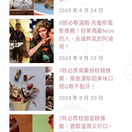
2023 年 9 月 24 日
9部必看湯姆·克魯斯電
影推薦！好萊塢最Nice
的人，永遠帥氣的阿湯
哥！
2023 年 9 月 22 日
7款必買南棗核桃糕推
薦，棗香濃郁超美味口
感Q軟不黏牙！
2023 年 9 月 20 日
7款必買桂圓蛋糕推
薦，香醇溫潤又可口，