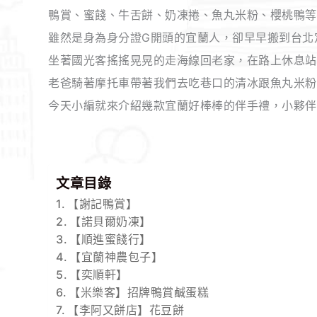
鴨賞、蜜餞、牛舌餅、奶凍捲、魚丸米粉、櫻桃鴨等
雖然是身為身分證G開頭的宜蘭人，卻早早搬到台北
坐著國光客搖搖晃晃的走海線回老家，在路上休息站
老爸騎著摩托車帶著我們去吃巷口的清冰跟魚丸米粉
今天小編就來介紹幾款宜蘭好棒棒的伴手禮，小夥伴
文章目錄
【謝記鴨賞】
【諾貝爾奶凍】
【順進蜜餞行】
【宜蘭神農包子】
【奕順軒】
【米樂客】招牌鴨賞鹹蛋糕
【李阿又餅店】花豆餅