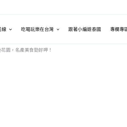
前線
吃喝玩樂在台灣
跟著小編遊泰國
專欄專
後花園，名產美食勁好呷！