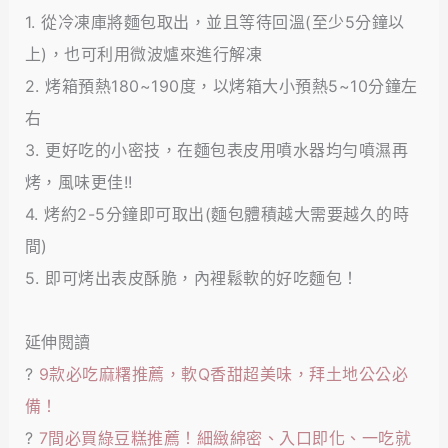
1. 從冷凍庫將麵包取出，並且等待回溫(至少5分鐘以
上)，也可利用微波爐來進行解凍
2. 烤箱預熱180~190度，以烤箱大小預熱5~10分鐘左
右
3. 更好吃的小密技，在麵包表皮用噴水器均勻噴濕再
烤，風味更佳!!
4. 烤約2-5分鐘即可取出(麵包體積越大需要越久的時
間)
5. 即可烤出表皮酥脆，內裡鬆軟的好吃麵包！
延伸閱讀
?
9款必吃麻糬推薦，軟Q香甜超美味，拜土地公公必
備！
?
7間必買綠豆糕推薦！細緻綿密、入口即化、一吃就