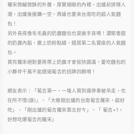
羅宋微鹹微酥的外層、厚實細緻的內裡，出爐前排隊人
潮，出爐後搶購一空，再遠也要來台南吃的超人氣麵
包！
另外長得像毛毛蟲的奶露麵包也是搶手貨唷！濃郁香甜
的奶露內餡，撒上奶粉點綴，穩居第二名寶座的人氣麵
包。
買完羅宋絕對要再帶上奶露才會愉快圓滿，愛吃麵包的
小夥伴千萬不能錯過葡吉的招牌四飽唷！
網友表示：「葡吉第一，一堆人買到違停車被吊走，也
在所不惜(誤)」、「大推剛出爐的台南葡吉羅宋，超好
吃」、「剛出爐的葡吉羅宋靠北好ㄘ」、「 葡吉+1，
好想吃爆葡吉的羅宋」