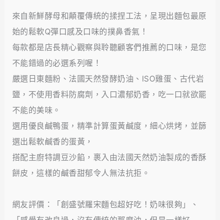
來自新鮮酵母和顛覆傳統的揉捏工法，呈現出麵包最原
始的鬆軟Q彈口感及口味的撲鼻香氣！
每款都是店長精心觀察與聆聽顧客們推薦的口味，是您
不能錯過的必選系列喔！
嚴選日東麵粉、法國天然發酵奶油、ISO雞蛋、古代岩
鹽，不使用香料防腐劑，入口濃郁奶香，吃一口就欲罷
不能的美味。
選用優良鹹鴨蛋，精準計算蛋黃鹹度，細心烘烤，並篩
選出鬆軟鹹香的蛋黃，
搭配主廚特調豆沙餡，裹入由法國天然奶油製成的香酥
餅皮，這樣的鹹香甜郁令人無法抗拒。
網友評價：「創盛號羅宋麵包超好吃！奶味很夠」、