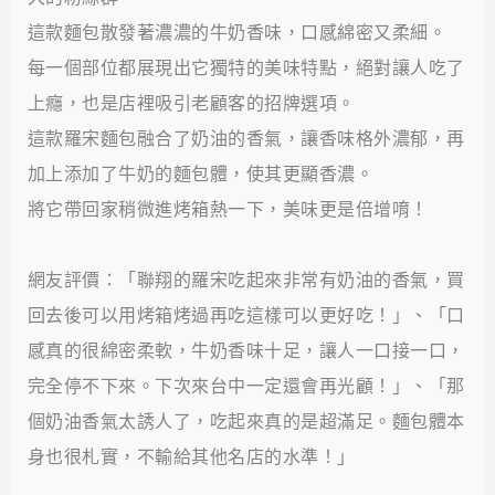
這款麵包散發著濃濃的牛奶香味，口感綿密又柔細。
每一個部位都展現出它獨特的美味特點，絕對讓人吃了
上癮，也是店裡吸引老顧客的招牌選項。
這款羅宋麵包融合了奶油的香氣，讓香味格外濃郁，再
加上添加了牛奶的麵包體，使其更顯香濃。
將它帶回家稍微進烤箱熱一下，美味更是倍增唷！
網友評價：「聯翔的羅宋吃起來非常有奶油的香氣，買
回去後可以用烤箱烤過再吃這樣可以更好吃！」、「口
感真的很綿密柔軟，牛奶香味十足，讓人一口接一口，
完全停不下來。下次來台中一定還會再光顧！」、「那
個奶油香氣太誘人了，吃起來真的是超滿足。麵包體本
身也很札實，不輸給其他名店的水準！」