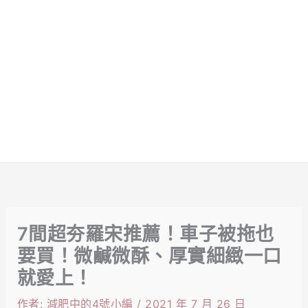
7間超夯羅宋推薦！車子被拖也
要買！微鹹微酥、厚實細緻一口
就愛上！
作者:
減肥中的4號小編
/
2021 年 7 月 26 日