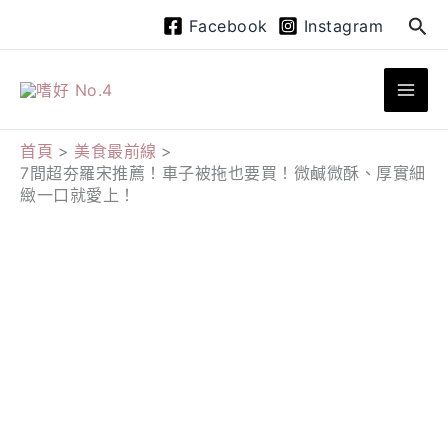
跳
搜
Facebook
Instagram
至
尋
主
要
內
首頁
美食最前線
7間超夯羅宋推薦！車子被拖也要買！微鹹微酥、厚實細
容
緻一口就愛上！