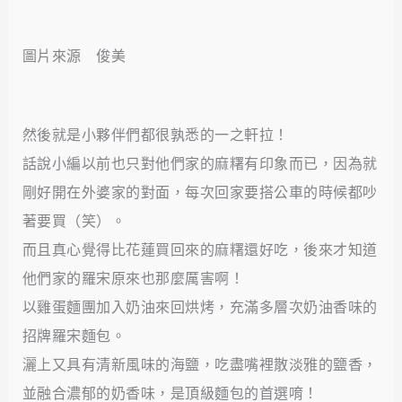
圖片來源 俊美
然後就是小夥伴們都很孰悉的一之軒拉！
話說小編以前也只對他們家的麻糬有印象而已，因為就
剛好開在外婆家的對面，每次回家要搭公車的時候都吵
著要買（笑）。
而且真心覺得比花蓮買回來的麻糬還好吃，後來才知道
他們家的羅宋原來也那麼厲害啊！
以雞蛋麵團加入奶油來回烘烤，充滿多層次奶油香味的
招牌羅宋麵包。
灑上又具有清新風味的海鹽，吃盡嘴裡散淡雅的鹽香，
並融合濃郁的奶香味，是頂級麵包的首選唷！