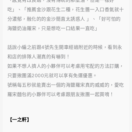
「感覺有改良過，沒有傳統的那麼油，但是一樣好
吃」、「推薦金沙跟花生二種，花生醬一入口香氣就十
分濃郁，融化的的金沙簡直太誘惑人 」、「好可怕的
海鹽奶油羅宋，只是想吃一口結果一直吃」
話說小編之前跟4號先生開車經過附近的時候，看到永
和店的排隊人潮真的有嚇到！
如果不想人擠人的小夥伴可以考慮用宅配的方法訂購，
只要揪團滿2000元就可以享有免運優惠。
號稱每五秒就能賣出一個的海鹽羅宋真的威威的，愛吃
羅宋麵包的小夥伴可以考慮跟朋友揪團一起買唷！
【一之軒】