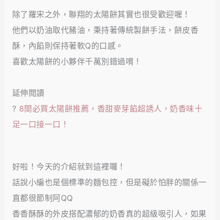
除了羅宋之外，聯翔的太陽餅其實也很受歡迎喔！
他們以奶油取代豬油，秉持著傳統製餅手法，餅皮香
酥，內餡則保持著軟Q的口感。
喜歡太陽餅的小夥伴千萬別錯過唷！
延伸閱讀
?
8間必買太陽餅推薦，香甜麥芽餡超誘人，奶香味十
足一口接一口！
好啦！今天的介紹就到這裡囉！
話說小編也是個標準的麵包控，但是礙於怕胖的關係一
直都很節制阿QQ
香香酥酥的外皮搭配濃郁的奶香真的超級吸引人，如果