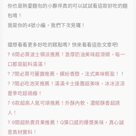
你也是熱愛麵包的小夥伴真的可以試試看這款好吃的麵
包唷！
我是你的4號小編，我們下次見囉！
還想看看更多好吃的糕點嗎? 快來看看這些文章吧!
?
8間必買波士頓派推薦！激厚奶油美味超滑順，每一
口都是餡料滿滿！
?
7間必買可麗露推薦，繽紛香醇，法式美味輕盈！
！
?
7間必吃泡芙推薦！滿滿卡士達醬超美味，冰冰涼涼
夏季吃超過癮！
?
6款超高人氣可頌推薦！外酥內軟、濃郁酥香超誘
人！
?
9間超熱賣貝果推薦！Q彈口感的爆漿美味，真心誠
意真材實料！