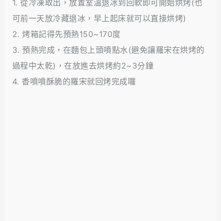
1. 從冷凍取出，放置室溫退冰到回軟即可開始烘烤(也
可前一天放冷藏退冰，早上起床就可以直接烘烤)
2. 烤箱記得先預熱150~170度
3. 預熱完成，在麵包上頭噴點水(避免讓羅宋在烘烤的
過程中太乾)，在放進去烘烤約2~3分鐘
4. 香噴噴酥脆的羅宋就回烤完成囉