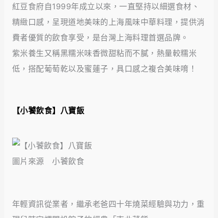
紅豆食府自1999年成立以來，一直堅持以細選食材、
精緻口感，呈現道地美味的上海風味中華料理，提供消
費者優質的飲食享受，是台灣上海料理首選品牌。
紫米養生又稱黑糯米味香微甜粘而不膩，熱量較糯米
低，搭配葡萄乾以及蜜蓮子，具口感之複合美味唷！
【小饕飲食
】
八寶飯
圖片來源 小饕飲食
年輕資訊從業者，繼承老爸四十年燒菜經驗與功力，重