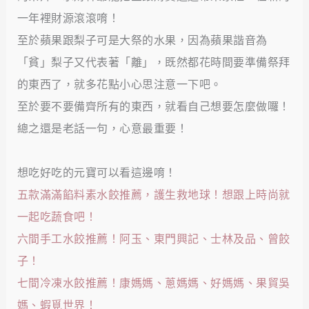
一年裡財源滾滾唷！
至於蘋果跟梨子可是大祭的水果，因為蘋果諧音為
「貧」梨子又代表著「離」，既然都花時間要準備祭拜
的東西了，就多花點小心思注意一下吧。
至於要不要備齊所有的東西，就看自己想要怎麼做囉！
總之還是老話一句，心意最重要！
想吃好吃的元寶可以看這邊唷！
五款滿滿餡料素水餃推薦，護生救地球！想跟上時尚就
一起吃蔬食吧！
六間手工水餃推薦！阿玉、東門興記、士林及品、曾餃
子！
七間冷凍水餃推薦！康媽媽、蔥媽媽、好媽媽、果貿吳
媽、蝦覓世界！