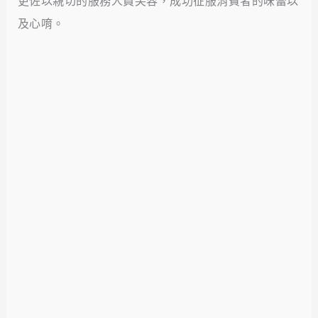
更佐以親切的服務人員笑容，成功征服消費者的味蕾以
及心唷。