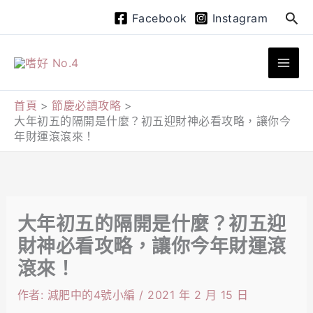
跳
搜
Facebook
Instagram
至
尋
主
要
內
首頁
節慶必讀攻略
大年初五的隔開是什麼？初五迎財神必看攻略，讓你今
容
年財運滾滾來！
大年初五的隔開是什麼？初五迎
財神必看攻略，讓你今年財運滾
滾來！
作者:
減肥中的4號小編
/
2021 年 2 月 15 日