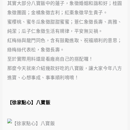
其實大部分八寶飯中的蓮子，象徵婚姻和諧和好；桂圓
象徵團圓；金橘象徵吉利；紅棗象徵早生貴子。
蜜櫻桃、蜜冬瓜象徵甜甜蜜蜜；薏仁象徵長壽、高雅、
純潔；瓜子仁象徵生活有規律，平安無災禍。
紅梅絲與龍門同色，含有鼓勵進取、祝福順利的意思；
綠梅絲代表松，象徵長壽。
至於實際用料還是看廠商自己的搭配囉！
那麼今天就來介紹幾款好吃的八寶飯，讓大家今年八方
進寶、心想事成、事事順利唷唷！
【徐家點心】八寶飯