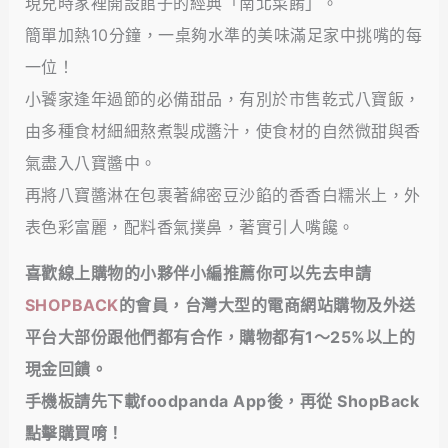
現兒時家裡開設館子的經典「南北菜餚」。
簡單加熱10分鐘，一桌夠水準的美味滿足家中挑嘴的每
一位！
小饕家逢年過節的必備甜品，有別於市售乾式八寶飯，
由多種食材細細熬煮製成醬汁，使食材的自然微甜與香
氣盡入八寶醬中。
再將八寶醬淋在包裹著綿密豆沙餡的香香白糯米上，外
表色彩富麗，配料香氣撲鼻，著實引人嘴饞。
喜歡線上購物的小夥伴小編推薦你可以先去申請
SHOPBACK
的會員，台灣大型的電商網站購物及外送
平台大部份跟他們都有合作，購物都有1～25%以上的
現金回饋
。
手機板請先下載foodpanda App後，再從 ShopBack
點擊購買唷！