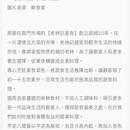
圖片來源 鮮食家
原開在南門市場的【老林記素食】創立超過20年，在
一片濃情北方菜的市場，老林記感受到都市生活的快速
步伐，像鄰家般熟悉的親切老林，為了讓都會人有更多
養生選擇，從葷食轉變成全素料理。
專心烹飪素食菜色，將蔬食生活推陳出新，讓顧客除了
初一十五吃素外，日常生活也能吃進高品質的蔬食料
理。
選用自家嚴選的新鮮食材，不加人工調味料，吸引更多
新一代品味生活的都會人，懂得飲食最美之處，在於我
們如何吃進對身體有益的簡單料理。
芋泥八寶飯以芋泥為基底，烏豆沙為內餡，再加入各色