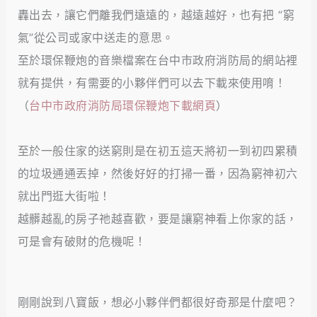
轟出去，讓它們離我們遠遠的，越遠越好，也有把 “窮
氣”從公司或家中送走的意思。
至於環保鞭炮的音樂檔案在台中市政府消防局的網站裡
就有提供，有需要的小夥伴們可以去下載來使用唷！
（
台中市政府消防局環保鞭炮下載網頁
）
至於一般住家的送窮則是在初五這天將初一到初四累積
的垃圾通通丟掉，然後好好的打掃一番，因為窮神初六
就出門逛大街啦！
越髒越亂的房子祂越喜歡，要是讓窮神看上你家的話，
可是會有破財的危機呢！
剛剛說到八寶飯，想必小夥伴們都很好奇那是什麼吧？