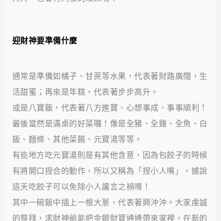
迎財神要準備什麼
通常是準備如橘子、甘蔗等水果，代表著財路廣闊，生
活甜蜜；再來是年糕，代表著步步高升。
或是八寶飯，代表著八方進寶、心想事成、事事順利！
最後當然是滿桌的好菜囉！像是全豬、全雞、全魚、白
飯、麵條、其他菜餚、元寶湯等等。
有些地方吃元寶湯則是有其他含意，因為包餃子的時候
有將開口捏合的動作，所以又稱為「捏小人嘴」，據說
這天吃餃子可以免除小人讒言之禍唷！
其中一碗飯中插上一根大蔥，代表著興沖沖。大家虔誠
的祭拜，求財神爺能把金銀財寶通通帶來家裡，在新的