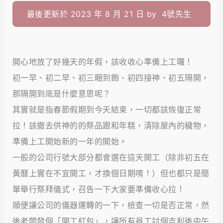
最後更新於 2023 年 8 月 21 日 by
4號先生
開心地放了好幾天的年假，該收收心準備上工囉！
初一早、初二早、初三睏到飽、初四接神、初五隔開，
那隔開到底是什麼意思呢？
其實就是指春節假期到今天結束，一切都該恢復正常
拉！該撤去供神的的祭品跟和年糕，清除屋內的穢物，
準備上工開始新的一年的開始。
一般的公司行號大部分都會選在這天開工（除非初五在
黃曆上實在不宜開工，才換個日期唷！）但也都只是簡
單舉行祭拜儀式，召告一下大家要準備收心拉！
順便讓公司的儀器運轉的一下，檢查一切是否正常，然
後老闆發個「開工紅包」，讓所有員工討個吉利後中午