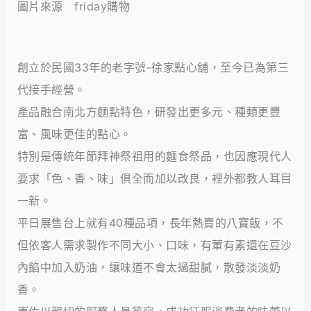
圖片來源 friday購物
創立於民國33年的老字號-徐家點心舖，至今已為第三
代接手經營。
產品融合南北方麵點特色，研發出更多元、種類更豐
富、風味更佳的點心。
特別是傳統年節拜神祭祖用的麵食祭品，也因應現代人
要求「色、香、味」俱全而加以改良，裡外都教人耳目
一新。
平日展售台上就有40種品項，長年熱賣的八寶飯，不
但依客人需求製作不同大小、口味，有葷有素還在豆沙
內餡中加入奶油，讓味道不會太過甜膩，散發淡淡奶
香。