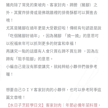
豬肉除了常見的東坡肉、客家封肉、蹄膀（豬腳）之
外，其實炸排骨或是佛跳牆裡的排骨酥都可以算進去
唷！
尤其是豬腳在過年更是大受歡迎啦！傳統有句諺語是說
「吃個豬腳好過年」，因為豬腳 「撓一撓」的意思可
以祝福來年可以抓到更多的財富和幸福！
再講究一點的話還有人會只買右蹄不買左蹄 ，因為左
蹄有「阻手阻腳」的意思。
小編自己是沒有那麼講究，就純粹給小夥伴們做參考
囉！
想要自己ＤＩＹ客家封肉的小夥伴，也可以參考阿季這
篇文章唷！
【水日子烹飪學日文】客家封肉｜年節必備年菜料理，