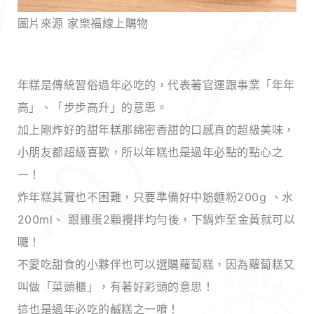
圖片來源 家樂福線上購物
年糕是傳統習俗過年必吃的，代表著官運跟事業「年年
高」、「步步高升」的意思。
加上剛炸好的甜年糕那綿密香甜的口感真的超級美味，
小朋友都超級喜歡，所以年糕也是過年必點的點心之
一！
炸年糕其實也不困難，只要準備好中筋麵粉200g 、水
200ml、 跟雞蛋2顆攪拌均勻後，下鍋炸至金黃就可以
囉！
不愛吃甜食的小夥伴也可以選購蘿蔔糕，因為蘿蔔糕又
叫做「菜頭櫃」，有著好彩頭的意思！
這也是過年必吃的鹹糕之一唷！