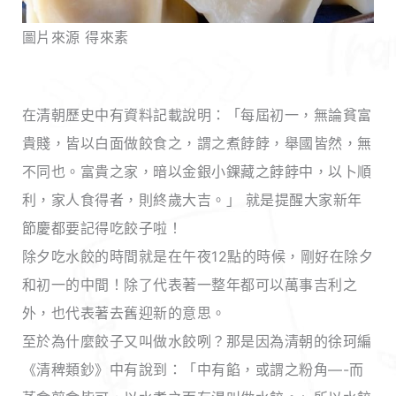
圖片來源 得來素
在清朝歷史中有資料記載說明：「每屆初一，無論貧富
貴賤，皆以白面做餃食之，謂之煮餑餑，舉國皆然，無
不同也。富貴之家，暗以金銀小錁藏之餑餑中，以卜順
利，家人食得者，則終歲大吉。」 就是提醒大家新年
節慶都要記得吃餃子啦！
除夕吃水餃的時間就是在午夜12點的時候，剛好在除夕
和初一的中間！除了代表著一整年都可以萬事吉利之
外，也代表著去舊迎新的意思。
至於為什麼餃子又叫做水餃咧？那是因為清朝的徐珂編
《清稗類鈔》中有說到：「中有餡，或謂之粉角—-而