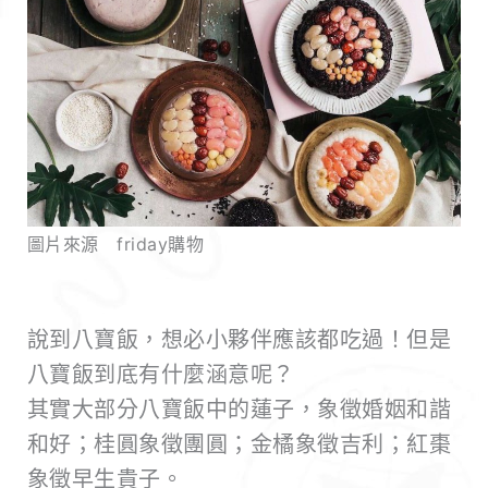
圖片來源 friday購物
說到八寶飯，想必小夥伴應該都吃過！但是
八寶飯到底有什麼涵意呢？
其實大部分八寶飯中的蓮子，象徵婚姻和諧
和好；桂圓象徵團圓；金橘象徵吉利；紅棗
象徵早生貴子。