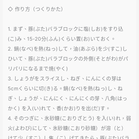
◇ 作り方（つくりかた）
1. まず、豚(ぶた)バラブロックに塩(しお)をすり込
(こ)み、15-20分(ふん)くらい置(お)いておく。
2. 鍋(なべ)を熱(ねっ)して，油(あぶら)を少(すこ)し
ひいて、豚(ぶた)バラブロックの外側(そとがわ)がパ
リパリになるまで焼(やく)
3. しょうがをスライスし、ねぎ、にんにくの芽は
5cmくらいに切(き)る。鍋(なべ)を熱(ねっ)し、ね
ぎ、しょうが、にんにく、にんにくの芽、八角(はっ
かく) を入(い)れて、香(かお)りを出(だ)す。
4. そのつぎに、氷砂糖(こおりざとう) を入(い)れ，弱
火(よわび)にして、氷砂糖(こおり砂糖）が溶（と）
けて少（すこ）し焦（こ）げてきたら、豚(ぶた)バラ