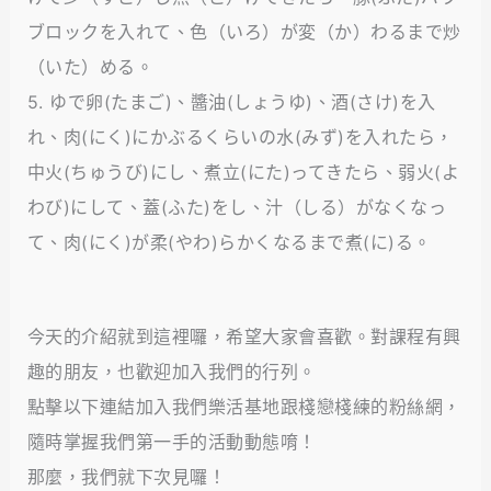
ブロックを入れて、色（いろ）が変（か）わるまで炒
（いた）める。
5. ゆで卵(たまご)、醬油(しょうゆ)、酒(さけ)を入
れ、肉(にく)にかぶるくらいの水(みず)を入れたら，
中火(ちゅうび)にし、煮立(にた)ってきたら、弱火(よ
わび)にして、蓋(ふた)をし、汁（しる）がなくなっ
て、肉(にく)が柔(やわ)らかくなるまで煮(に)る。
今天的介紹就到這裡囉，希望大家會喜歡。對課程有興
趣的朋友，也歡迎加入我們的行列。
點擊以下連結加入我們樂活基地跟棧戀棧練的粉絲網，
隨時掌握我們第一手的活動動態唷！
那麼，我們就下次見囉！