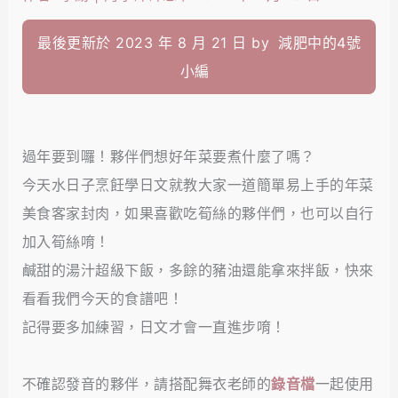
最後更新於 2023 年 8 月 21 日 by
減肥中的4號
小編
過年要到囉！夥伴們想好年菜要煮什麼了嗎？
今天水日子烹飪學日文就教大家一道簡單易上手的年菜
美食客家封肉，如果喜歡吃筍絲的夥伴們，也可以自行
加入筍絲唷！
鹹甜的湯汁超級下飯，多餘的豬油還能拿來拌飯，快來
看看我們今天的食譜吧！
記得要多加練習，日文才會一直進步唷！
不確認發音的夥伴，請搭配舞衣老師的
錄音檔
一起使用