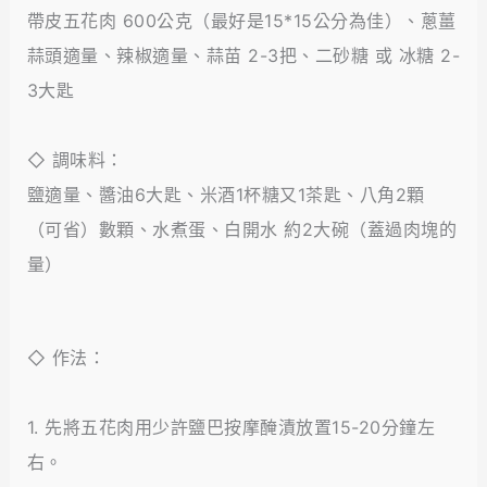
帶皮五花肉 600公克（最好是15*15公分為佳）
、
蔥薑
蒜頭適量
、
辣椒適量
、
蒜苗 2-3把
、
二砂糖 或 冰糖 2-
3大匙
◇ 調味料：
鹽適量、醬油6大匙、米酒1杯糖又1茶匙、八角2顆
（可省）數顆、水煮蛋、白開水 約2大碗（蓋過肉塊的
量）
◇ 作法：
1. 先將五花肉用少許鹽巴按摩醃漬放置15-20分鐘左
右。