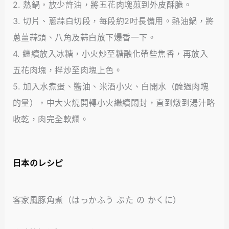
2. 熱鍋，放少許油，將五花肉塊煎到外皮酥脆。
3. 切片、蔥蒜白切段，每段約2吋長備用。熱油鍋，將
蔥薑蒜頭、八角及蒜白放下爆香一下。
4. 繼續放入冰糖，小火炒至糖融化帶些焦香，再放入
五花肉塊，拌炒至肉塊上色。
5. 加入水煮蛋、醬油、米酒小火、白開水（醃過肉塊
的量），中大火燒開轉小火繼續悶封，直到燉到湯汁略
收乾，肉完全軟爛。
日本のレシピ
客家風豚角煮（はっかふう ぶた の かくに）