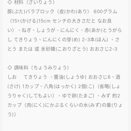
◇ 材料（ざいりょう）
豚(ぶた)バラブロック（皮(かわ)あり） 600グラム
（15☓(かける)15cm センチの大きさだと なお良
い）、ねぎ、しょうが、にんにく、赤(あか)とうがら
し てきりょう、にんにくの芽(め) 2-3本(ほん) 、さ
とう または 或 氷砂糖(こおりざとう) おおさじ2-3
◇ 調味料（ちょうみりょう）
しお てきりょう 、醬油(しょうゆ) おおさじ6、酒
(さけ) 1カップ、八角(はっかく) 2個(こ)（省略(しょ
うりゃく)してもよい）、ゆで卵(たまご) 、みず 約2
カップ（肉(にく)にかぶるくらいの水(みず)の量(りょ
う)）