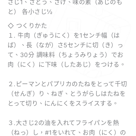
さじ1、さとう、さけ、味の素（あじのも
と） 各小さじ½
◇ つくりかた
１. 牛肉（ぎゅうにく）を1センチ幅（は
ば）、長（なが）さ5センチに切（き）っ
て、30分 調味料（ちょうみりょう）でお
肉（にく）に下味（したあじ）をつける。
２.ピーマンとパプリカのたねをとって千切
（せんぎ）り、ねぎ、とうがらしはたねを
とって切り、にんにくをスライスする。
３.大さじ2の油を入れてフライパンを熱
（ねっ）し，#1をいれて、お肉（にく）の