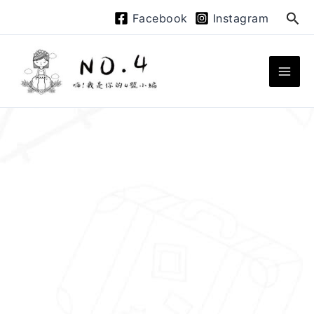
跳
搜
Facebook
Instagram
至
尋
主
要
內
容