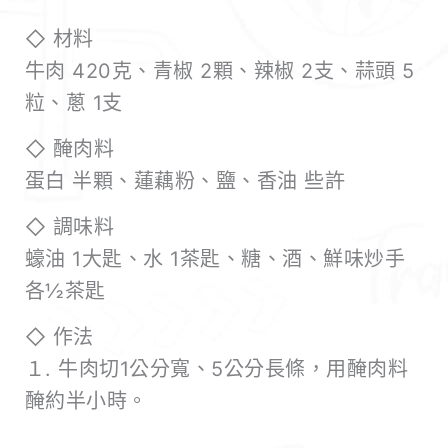
◇ 材料
牛肉 420克、青椒 2顆、辣椒 2支、蒜頭 5
粒、蔥 1支
◇ 醃肉料
蛋白 半顆、蓮藕粉、鹽、香油 些許
◇ 調味料
蠔油 1大匙、水 1茶匙、糖、酒、鮮味炒手
各½茶匙
◇ 作法
１. 牛肉切1公分寬、5公分長條，用醃肉料
醃約半小時。