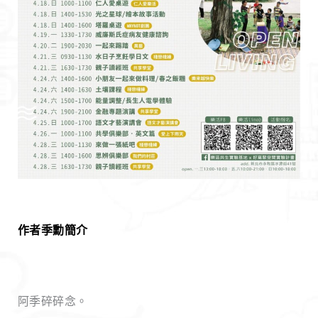
作者季勳簡介
阿季碎碎念。