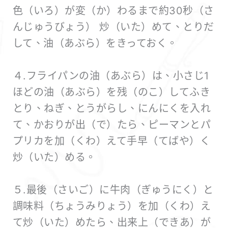
色（いろ）が変（か）わるまで約30秒（さ
んじゅうびょう） 炒（いた）めて、とりだ
して、油（あぶら）をきっておく。
４.フライパンの油（あぶら）は、小さじ1
ほどの油（あぶら）を残（のこ）してふき
とり、ねぎ、とうがらし、にんにくを入れ
て、かおりが出（で）たら、ピーマンとパ
プリカを加（くわ）えて手早（てばや）く
炒（いた）める。
５.最後（さいご）に牛肉（ぎゅうにく）と
調味料（ちょうみりょう）を加（くわ）え
て炒（いた）めたら、出来上（できあ）が