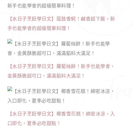
【水日子烹飪學日文】蔭鼓香蚵！鹹香超下飯，新
手也能學會的超級簡單料理！
【水日子烹飪學日文】蘿蔔絲餅！新手也能學會，
金黃酥脆超可口，滿滿餡料大滿足！
【水日子烹飪學日文】椰香雪花糕！綿密冰涼，入
口即化，夏季必吃甜點！