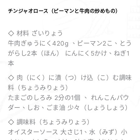
チンジャオロース（ピーマンと牛肉の炒めもの）
◇ 材料 ざいりょう
牛肉ぎゅうにく420g 、ピーマン2こ、とう
がらし2本（ほん） にんにく5かけ、ねぎ1
本
◇ 肉（にく）に漬（つ）け込（こ）む調味
料（ちょうみりょう）
たまごのしろみ 2分の1個 、 れんこんパウ
ダー、しお、ごま油 少々（しょうしょう）
◇ 調味料（ちょうみりょう）
オイスターソース 大さじ1、水（みず）小